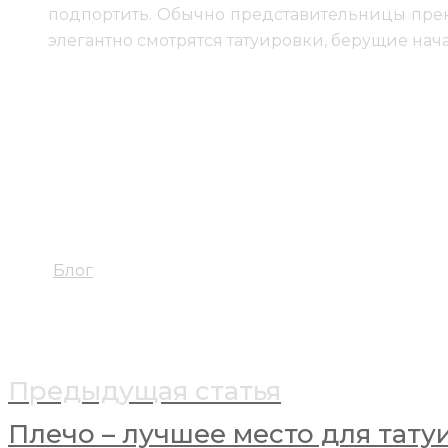
подпортить. Обычно представительницы прекр
элегантно смотрятся татуировки, берущие нач
В выборе
татуировки на ноге
девушкам повезло
татуировка в виде подвязки, браслет на ногу, кольц
на девушке надето: туфли на каблуке под коротк
звезды, феи, цветы, нанесенные на бедро.
Что касается цвета
тату на ноге
, то здесь нет о
ногах красиво смотрятся как однотонные черные и
Теги:
Блог
Навигация по записям
Предыдущая статья
Плечо – лучшее место для тату