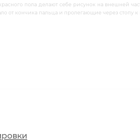
асного пола делают себе рисунок на внешней част
ало от кончика пальца и пролегающие через стопу к 
 больше. Для них имеется масса интересных иде
о на пальце ноги и так далее. Такие рисунки всегда
ое платье или кеды с шортами. Также среди предс
граничений. Все зависит от фантазии и желания тог
зображения, так и цветные композиции.
ировки