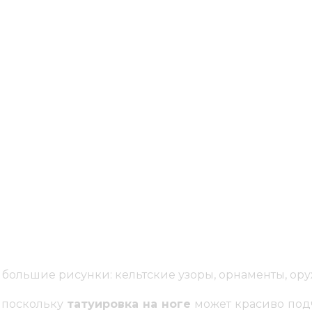
ок считаются ноги. Связано это с несколькими п
ружающим, а наслаждаться его красотой самим, и
широких костей. Такая конструкция нашего тела 
из приятных. Но, несмотря на это, статистика показ
е сделать
тату на ноге
, то не пожалеете о результ
 от небольшой наколки на тазобедренной части д
ее не нанесет – к специалисту придется ходить 
ельтском стиле, цветочные венки. Такие композици
ольшие рисунки: кельтские узоры, орнаменты, оруж
 поскольку
татуировка на ноге
может красиво подч