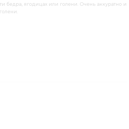
и бедра, ягодицах или голени. Очень аккуратно и
голени.
й, которые можно воплотить в жизнь. Например,
 будут хорошо смотреться, несмотря на то, что будет
тавительниц прекрасного пола популярны бабочки,
о человека, которому будет наноситься рисунок. На