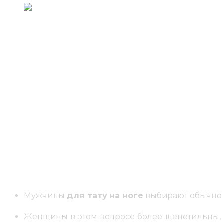
Самым необычным местом для нанесения татуиров
наносят те, кто не стремится показывать его ок
мышечная масса ног очень специфична за счет 
ногах
очень болезненный, да и заживление тоже не 
представители сильного пола. Если же вы решит
стильно.
Большие и маленькие тату
Татуировки на ноге
могут быть разных размеров:
идет о большой тату, то за один сеанс мастер 
спиралеобразные татуировки: узоры, орнаменты в к
панно.
Мужчины
для тату на ноге
выбирают обычно б
Женщины в этом вопросе более щепетильны,