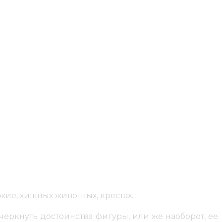
ричинами. Во-первых, нательный рисунок на ноге
з изредка оголяя его для окружающих. Во-вторых,
способствует тому, что сам процесс
татуажа на
ывает, что
тату на ноге
чаще делают женщины, а не
ате – рисунки здесь всегда смотрятся гармонично и
о огромной композиции на всю ногу. Если же речь
несколько раз. Очень красиво на ноге смотрятся
и окутывают ногу со всех сторон, создавая цельное
ие, хищных животных, крестах.
еркнуть достоинства фигуры, или же наоборот, ее